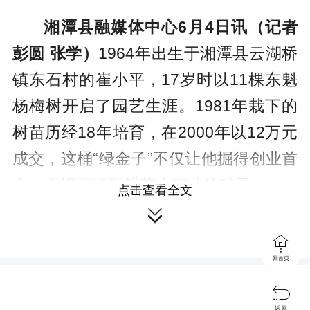
湘潭县融媒体中心6月4日讯（记者
彭圆 张学）
1964年出生于湘潭县云湖桥
镇东石村的崔小平，17岁时以11棵东魁
杨梅树开启了园艺生涯。1981年栽下的
树苗历经18年培育，在2000年以12万元
成交，这桶“绿金子”不仅让他掘得创业首
金，更埋下了深耕苗木产业的种子。
点击查看全文

从果苗到苗木的转型始于1993年。

拜师园林风水师后，崔小平敏锐捕捉到
回首页
市场需求，转向培育成本可控的景观苗

木。他的苗圃里汇聚了榆树、平安树、
返 回