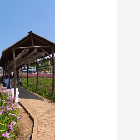
艺术
汽车
数智
5G
产业+
时尚
天气
才艺
网展
央央好物