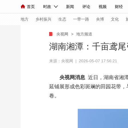
首页
时政
新闻
评论
视频
财经
人民领袖习近平
直播
海外频道
片库
iPanda
栏目大全
联播+
English
中国领导人
节目单
Монгол
听音
央视快评
微视频
习
地方
乡村振兴
生态
一带一路
央博
文化
央视网
>
地方频道
总台春晚
网络春晚
共产党员网
秧纪录
湖南湘潭：千亩鸢尾
来源：央视网 | 2026-05-07 17:56:21
新闻
国内
国际
评论
经济
军事
人民领袖习近平
联播+
热解读
天天学习
央视网消息
近日，湖南省湘潭
延铺展形成色彩斑斓的田园花带，
视频
小央视频
小央直播
直播中国
熊猫
卷。
现场
前线
比划
快看
蓝海中国
新兵
体育
直播
竞猜
2026年世界杯
2026
VIP会员
CCTV奥林匹克频道
生活体育大会