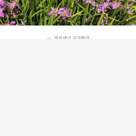
微风拂过 花浪翻涌
潭第一瀑”火爆之后，这个“五一”假期，团结村千亩鸢尾