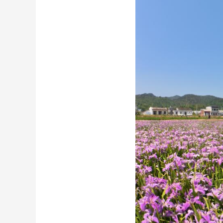
财经
教育
乡村振兴
生态环境
一带一路
大国智造
大国展会
大国保险
云顶对话
CCTV.节目官网
直播
节目单
栏目
片库