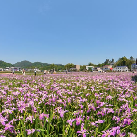
央博
非遗
文化
旅游
科普
健康
乐龄
阅读
云起
超级工厂
智敬中国
全民健康
颜选攻略
海洋
热播榜
总台企业白名单