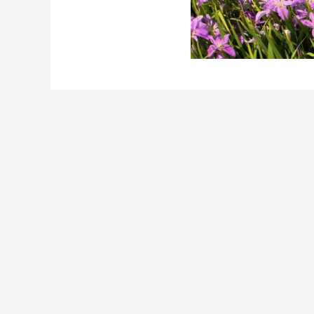
千亩花海笑迎客，继曹家坳“湘
的热门打卡地。