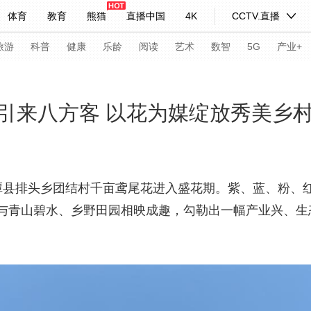
体育
教育
熊猫
直播中国
4K
CCTV.直播
式妙语
主持人
下载央视影音
热解读
天天学习
旅游
科普
健康
乐龄
阅读
艺术
数智
5G
产业+
纪录片网
国家大剧院
大型活动
引来八方客 以花为媒绽放秀美乡
科技
法治
文娱
人物
公益
图片
习式妙语
央视快评
央视网评
光华锐评
锋面
县排头乡团结村千亩鸢尾花进入盛花期。紫、蓝、粉、
与青山碧水、乡野田园相映成趣，勾勒出一幅产业兴、生
频道
VR/AR
4K专区
全景新闻
请入列
人生第一次
人生第二次
年冬奥会
CBA
NBA
中超
国足
国际足球
网球
综
体育江湖
文化体育
冰雪道路
足球道路