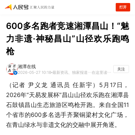
打开
600多名跑者竞速湘潭昌山！“魅
力非遗·神秘昌山”山径欢乐跑鸣
枪
湘潭在线
关注
2026-05-27 10:18
最新资讯、独家报道…在这里读懂湘潭
（记者 尹义龙 通讯员 任新宇）5月17日，
2026年“天易发展杯”昌山山径欢乐跑在湘潭县
石鼓镇昌山生态旅游区鸣枪开跑。来自全国11
个省市的600多名选手齐聚铜梁村文化广场，
在青山绿水与非遗文化的交融中展开角逐。