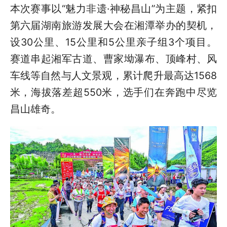
本次赛事以“魅力非遗·神秘昌山”为主题，紧扣
第六届湖南旅游发展大会在湘潭举办的契机，
设30公里、15公里和5公里亲子组3个项目。
赛道串起湘军古道、曹家坳瀑布、顶峰村、风
车线等自然与人文景观，累计爬升最高达1568
米，海拔落差超550米，选手们在奔跑中尽览
昌山雄奇。