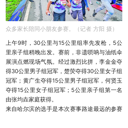
众多家长陪同小朋友参赛。（记者 方阳 摄）
上午9时，30公里与15公里组率先发枪，5公
里亲子组稍晚出发。赛前，非遗唢呐与油纸伞
展演点燃现场气氛。经过激烈比拼，李金金夺
得30公里男子组冠军，楚荧夺得30公里女子组
冠军；黄广生夺得15公里男子组冠军，何贤玉
夺得15公里女子组冠军；5公里亲子组第一名
由张均垚家庭获得。
来自哈尔滨的选手是本次赛事路途最远的参赛
者，湘潭县为其提供了免费住宿。来自湘潭市
的陈女士带着手臂受伤绑绷带的儿子坚持完赛