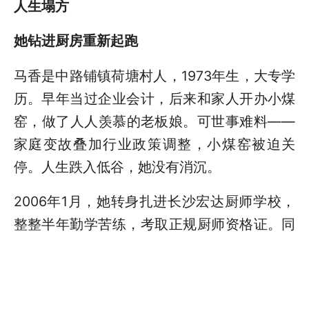
人生塌方
她钻进厨房重新起跑
马香是中路铺镇荷塘村人，1973年生，大专学
历。早年当过企业会计，后来和家人开办小煤
窑，做了人人羡慕的老板娘。可世事难料——
家庭变故叠加行业政策调整，小煤窑被迫关
停。人生跌入低谷，她没有消沉。
2006年1月，她转身扎进长沙宏达厨师学校，
整整半年勤学苦练，考取正规厨师资格证。同
年7月，在易俗河镇金桂路的自建房开起小
店。店名几经更迭，从迅达旅馆到杏花林茶餐
吧、马记餐馆，2016年正式定名“马记餐饮”。