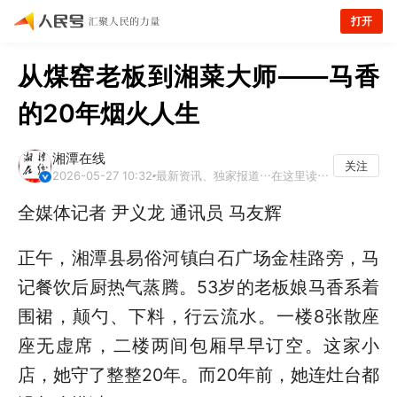
打开
从煤窑老板到湘菜大师——马香
的20年烟火人生
湘潭在线
关注
2026-05-27 10:32
最新资讯、独家报道…在这里读懂湘潭
全媒体记者 尹义龙 通讯员 马友辉
正午，湘潭县易俗河镇白石广场金桂路旁，马
记餐饮后厨热气蒸腾。53岁的老板娘马香系着
围裙，颠勺、下料，行云流水。一楼8张散座
座无虚席，二楼两间包厢早早订空。这家小
店，她守了整整20年。而20年前，她连灶台都