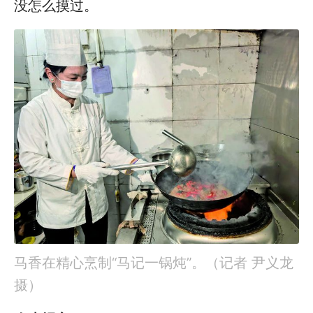
没怎么摸过。
马香在精心烹制“马记一锅炖”。（记者 尹义龙
摄）