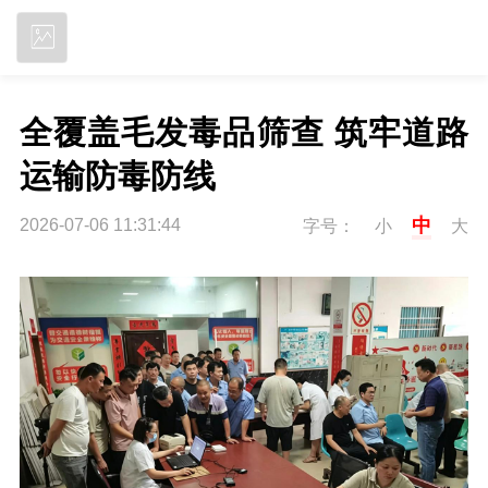
立即下载
全覆盖毛发毒品筛查 筑牢道路
运输防毒防线
中
2026-07-06 11:31:44
字号：
小
大