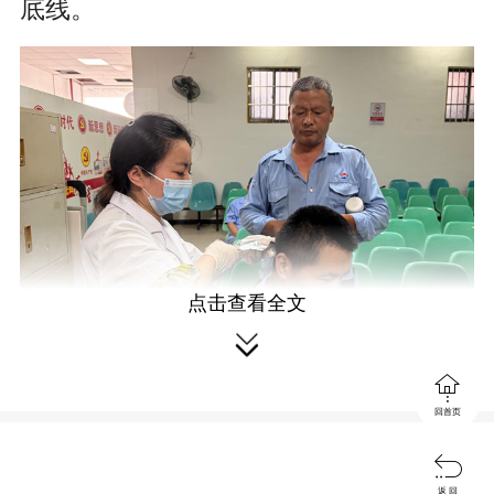
底线。
点击查看全文


此次集中筛查共有150名驾驶员参
回首页
与，其中道路客运驾驶员95名、城市公

交驾驶员55名。相较于传统检测手段，
返 回