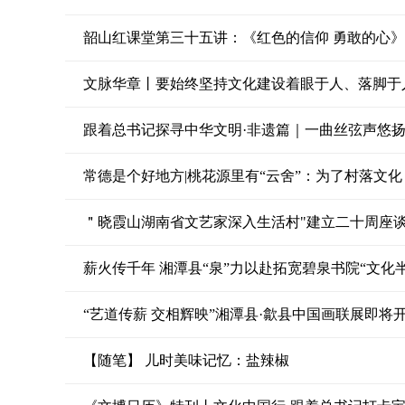
韶山红课堂第三十五讲：《红色的信仰 勇敢的心》
文脉华章丨要始终坚持文化建设着眼于人、落脚于
跟着总书记探寻中华文明·非遗篇｜一曲丝弦声悠
常德是个好地方|桃花源里有“云舍”：为了村落文
＂晓霞山湖南省文艺家深入生活村"建立二十周座
薪火传千年 湘潭县“泉”力以赴拓宽碧泉书院“文化半
“艺道传薪 交相辉映”湘潭县·歙县中国画联展即将
【随笔】 儿时美味记忆：盐辣椒