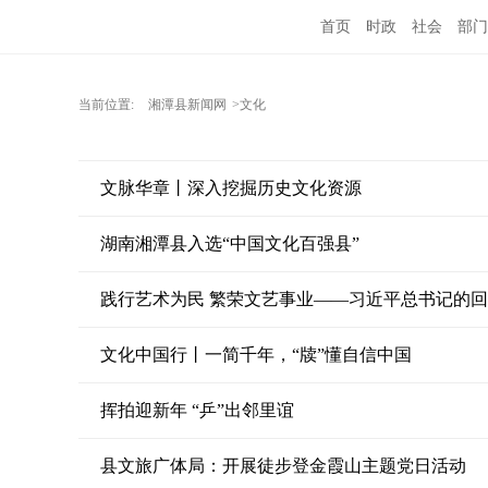
首页
时政
社会
部门
当前位置:
湘潭县新闻网
>文化
文脉华章丨深入挖掘历史文化资源
湖南湘潭县入选“中国文化百强县”
践行艺术为民 繁荣文艺事业——习近平总书记的
文化中国行丨一简千年，“牍”懂自信中国
挥拍迎新年 “乒”出邻里谊
县文旅广体局：开展徒步登金霞山主题党日活动