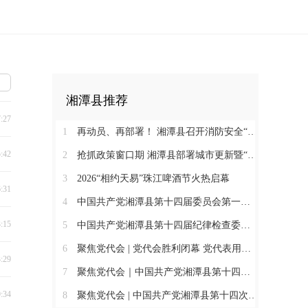
湘潭县推荐
7:27
1
再动员、再部署！ 湘潭县召开消防安全“十大重点攻坚”行动工作推进会
5:42
2
抢抓政策窗口期 湘潭县部署城市更新暨“六张网”争资争项工作
3
2026“相约天易”珠江啤酒节火热启幕
6:31
4
中国共产党湘潭县第十四届委员会第一次全体会议举行
3:15
5
中国共产党湘潭县第十四届纪律检查委员会第一次全体会议召开
6
聚焦党代会 | 党代会胜利闭幕 党代表用实干书写“初心答卷”
3:29
7
聚焦党代会｜中国共产党湘潭县第十四次代表大会胜利闭幕
9:34
8
聚焦党代会 | 中国共产党湘潭县第十四次代表大会举行第三次全体代表会议