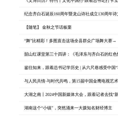
《文博日历》特刊丨文化中国行·跟着总书记打卡宝
纪念齐白石诞辰160周年暨龙山诗社成立130周年
【随笔】 金秋之节话板栗
“舞”比精彩！多图直击这场全县群众广场舞大赛→
韶山红课堂第三十四讲：《毛泽东与齐白石的红色
鉴往知来，跟着总书记学历史 | 从六尺巷感受中国
与人民共情·与时代共鸣，第15届中国金鹰电视艺术
大湖之南丨2024中国新媒体大会，跟着记者去找“新
湖南这个“小镇”，突然涌来一大拨知名财经博主