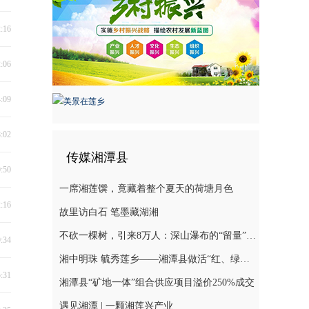
2:16
2:06
4:09
8:02
传媒湘潭县
0:50
一席湘莲馔，竟藏着整个夏天的荷塘月色
2:16
故里访白石 笔墨藏湖湘
不砍一棵树，引来8万人：深山瀑布的“留量”之道
9:34
湘中明珠 毓秀莲乡——湘潭县做活“红、绿、古、特”文旅融合文章
5:31
湘潭县“矿地一体”组合供应项目溢价250%成交
遇见湘潭 | 一颗湘莲兴产业