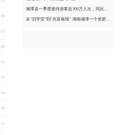
2:25
湘潭县一季度接待游客近300万人次，同比增长16.41%
1:20
从“旧学堂”到“共富枢纽” 湖南湘潭一个党群服务中心的“云端”转型
0:15
0:49
9:31
0:35
7:44
7:40
8:12