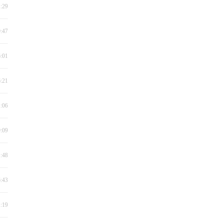
1:29
9:47
6:01
6:21
1:06
9:09
1:48
6:43
1:19