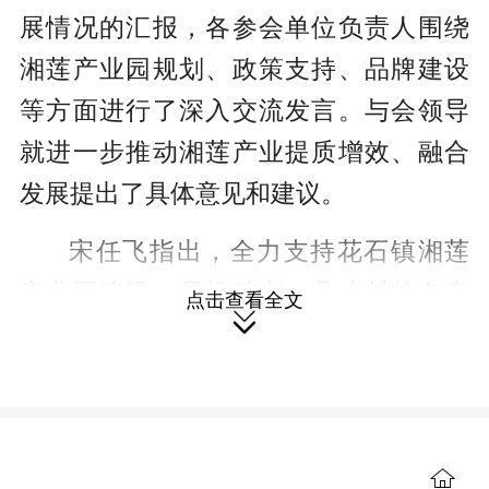
展情况的汇报，各参会单位负责人围绕
湘莲产业园规划、政策支持、品牌建设
等方面进行了深入交流发言。与会领导
就进一步推动湘莲产业提质增效、融合
发展提出了具体意见和建议。
宋任飞指出，全力支持花石镇湘莲
产业园建设，是推动市、县乡村特色产
点击查看全文

业发展的关键举措。园区二期建设要紧
扣“今年开工、一年建成、两年见效”的目
标攻坚推进，切实破解企业“用地、用
工、用钱”等核心需求，确保三年内实
