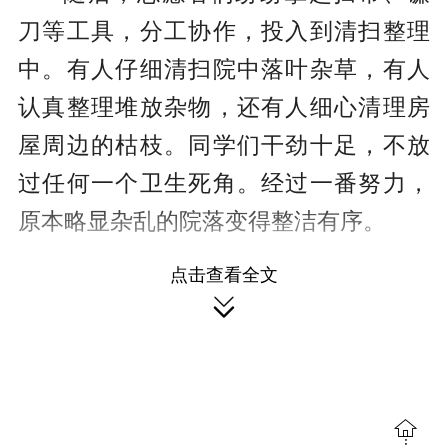
刀等工具，分工协作，投入到清扫整理
中。有人仔细清扫院中落叶杂草，有人
认真整理堆放杂物，还有人细心清理房
屋周边的枯枝。同学们干劲十足，不放
过任何一个卫生死角。经过一番努力，
原本略显杂乱的院落变得整洁有序。
此次重阳节志愿活动不仅让独居老
点击查看全文

人感受到了社会的关怀与陪伴，更让排
头中学的学子们在实践中深化了对“尊
老、敬老、爱老”传统美德的理解。他们
用青春的力量传递孝心温情，以志愿的
