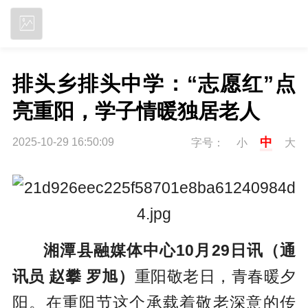
立即下载
排头乡排头中学：“志愿红”点
亮重阳，学子情暖独居老人
中
2025-10-29 16:50:09
字号：
小
大
湘潭县融媒体中心10月29日讯（通
讯员 赵攀 罗旭）
重阳敬老日，青春暖夕
阳。在重阳节这个承载着敬老深意的传