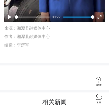
00:22
P
E
来源：湘潭县融媒体中心
l
n
作者：湘潭县融媒体中心
a
t
编辑：李辉军
y
e
r
f
u

回首页
l

l
相关新闻
返 回
s