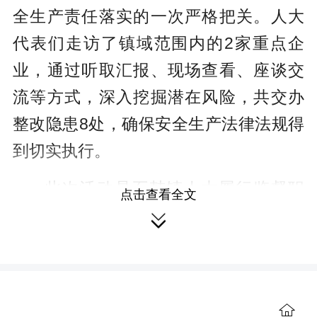
全生产责任落实的一次严格把关。人大
代表们走访了镇域范围内的2家重点企
业，通过听取汇报、现场查看、座谈交
流等方式，深入挖掘潜在风险，共交办
整改隐患8处，确保安全生产法律法规得
到切实执行。
此次活动是石鼓镇人大履行监督职
点击查看全文
责、服务大局的重要举措，展现了石鼓

镇人大对人民群众生命安全的高度重视
和坚定承诺。石鼓镇将以此次检查为契
机，进一步强化安全生产法律法规的宣
