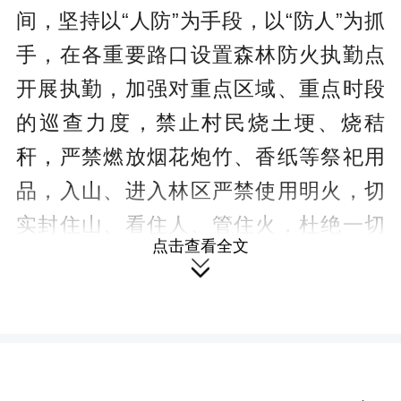
间，坚持以“人防”为手段，以“防人”为抓
手，在各重要路口设置森林防火执勤点
开展执勤，加强对重点区域、重点时段
的巡查力度，禁止村民烧土埂、烧秸
秆，严禁燃放烟花炮竹、香纸等祭祀用
品，入山、进入林区严禁使用明火，切
实封住山、看住人、管住火，杜绝一切
点击查看全文
森林火灾隐患。镇村两级组建防灭火应

急小分队，并制定好应急处置预案，清
明节期间安排人员轮班值守，及时应对
突发情况。