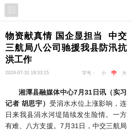
立即下载
物资献真情 国企显担当  中交
三航局八公司驰援我县防汛抗
洪工作
中
2024-07-31 19:33:15
字号：
小
大
湘潭县融媒体中心7月31日讯（实习
记者 胡思宇）
受涓水水位上涨影响，连
日来我县涓水河堤陆续发生险情。一方
有难、八方支援。7月31日，中交三航局