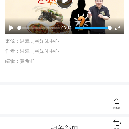
P
l
03:16
P
E
a
来源：湘潭县融媒体中心
l
n
y
作者：湘潭县融媒体中心
a
t
编辑：黄希群
y
e
r
f
u

回首页
l

l
相关新闻
返 回