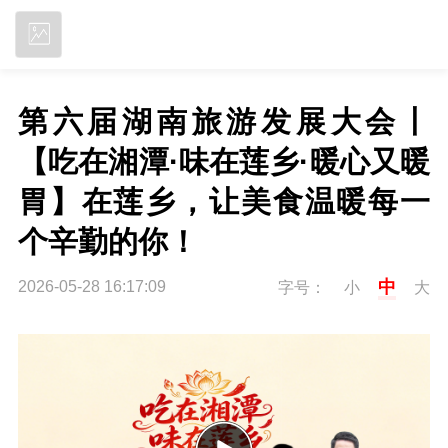
立即下载
第六届湖南旅游发展大会丨
【吃在湘潭·味在莲乡·暖心又暖
胃】在莲乡，让美食温暖每一
个辛勤的你！
中
2026-05-28 16:17:09
字号：
小
大