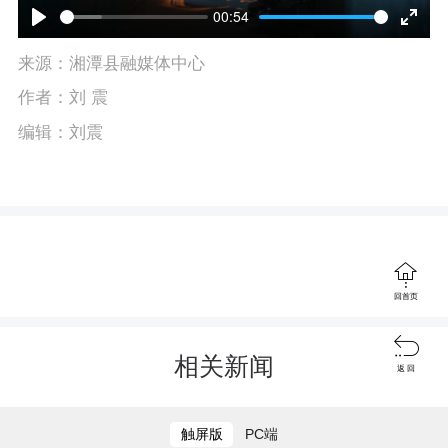
l
00:54
P
E
a
来源：湘潭县融媒体中心
l
n
y
作者：刘 震
a
t
编辑：刘震
y
e
r
f
u

回首页
l

l
相关新闻
返 回
s
c
触屏版
PC端