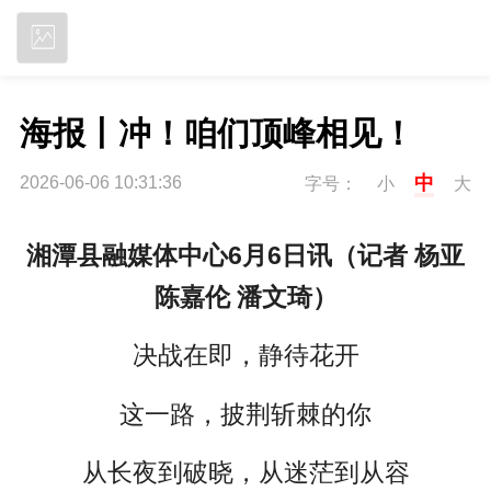
立即下载
海报丨冲！咱们顶峰相见！
中
2026-06-06 10:31:36
字号：
小
大
湘潭县融媒体中心6月6日讯（记者 杨亚
陈嘉伦 潘文琦）
决战在即，静待花开
这一路，披荆斩棘的你
从长夜到破晓，从迷茫到从容