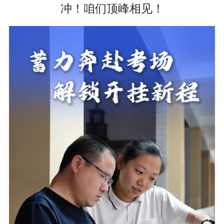
冲！咱们顶峰相见！