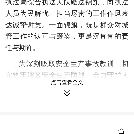
执法局综合执法大队赠送锦旗，向执法
人员为民解忧、担当尽责的工作作风表
达诚挚谢意。一面锦旗，既是群众对城
管工作的认可与褒奖，更是沉甸甸的责
任与期许。
为深刻吸取安全生产事故教训，切
实筑牢辖区安全生产防线，全力守护人
点击查看全文
民群众生命财产安全，近期，湘潭县城

管执法局迅速部署、主动作为，全面开
展城市管理领域安全隐患地毯式排查整
治行动，从严从实排查化解各类安全风

险隐患。