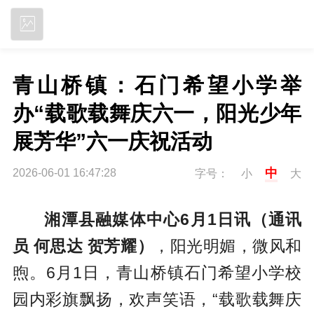
立即下载
青山桥镇：石门希望小学举
办“载歌载舞庆六一，阳光少年
展芳华”六一庆祝活动
中
2026-06-01 16:47:28
字号：
小
大
湘潭县融媒体中心6月1日讯（通讯
员 何思达 贺芳耀）
，阳光明媚，微风和
煦。6月1日，青山桥镇石门希望小学校
园内彩旗飘扬，欢声笑语，“载歌载舞庆