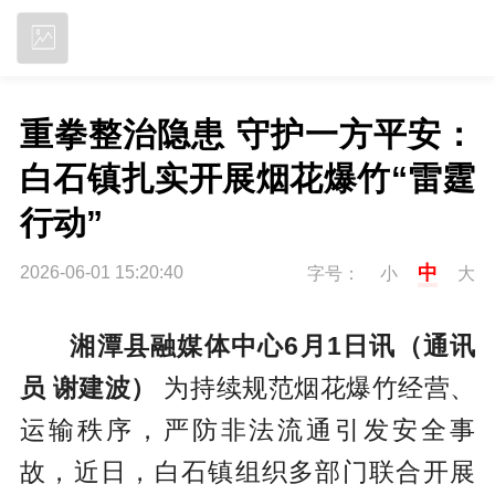
立即下载
重拳整治隐患 守护一方平安：
白石镇扎实开展烟花爆竹“雷霆
行动”
中
2026-06-01 15:20:40
字号：
小
大
湘潭县融媒体中心6月1日讯（通讯
员 谢建波）
为持续规范烟花爆竹经营、
运输秩序，严防非法流通引发安全事
故，近日，白石镇组织多部门联合开展