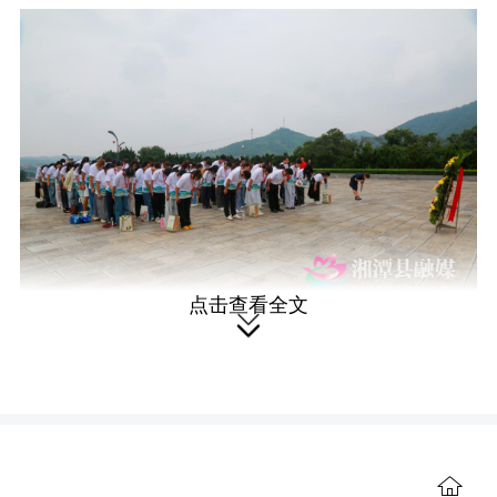
点击查看全文

青山环抱，松柏苍翠。铜像广场上
庄严肃穆，两国青年学子在彭德怀元帅
铜像前整齐列队，深深三鞠躬，以此寄
托对开国元勋的无限缅怀与崇高敬意。
