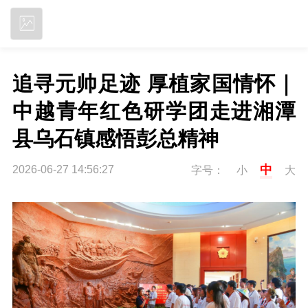
立即下载
追寻元帅足迹 厚植家国情怀｜
中越青年红色研学团走进湘潭
县乌石镇感悟彭总精神
中
2026-06-27 14:56:27
字号：
小
大