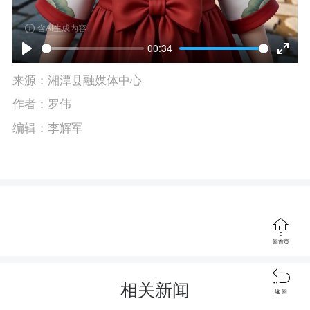
含AI生成内容
00:34
P
E
来源：湘潭县融媒体中心
l
n
作者：罗伟
a
t
编辑：李辉军
y
e
r
f
u

回首页
l

l
相关新闻
返 回
s