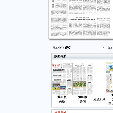
第12版：
观察
上一版
3
版面导航
第01版
第02版
湘涌新潮——
头版
要闻
蹲