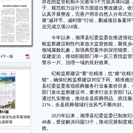
存在的监管机制不完善等3个方面具体问题
子、规范权力运行等方面提出整改建议。收
认真开展整改，完善户用非自然人分布式光
展“减环节、减时限”行动，删减项目备案环节
业完成立项224项。
今年以来，湘潭县纪委监委在推进强化监
检监察建议刚性约束放大监督效能，聚焦乡
领域腐败乱象，加强典型案件的深挖细查、
促建促治，推动职能部门举一反三查找监管
4
下一版
警示一片、治理一域的良好效果。
纪检监察建议“要”在精准，也“难”在精
锁”，确保纪检监察建议对症下药、精准施
县纪委监委发现殡葬服务行业备案价目多、
部门发出监察建议书，要求行业主管部门认
通过扎实整改，推动全县殡葬用品、殡仪服务
21%，全县殡葬领域行业风气不断向好。
第03版
2025年以来，湘潭县纪委监委已制发纪
全面深化改革看湖南
48条，督促解决问题53个，推动完善制度
点观察⑬
效。