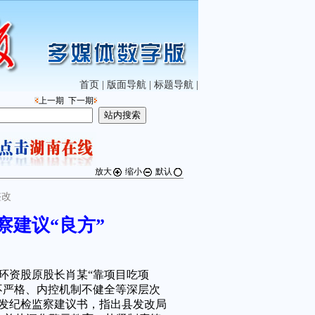
首页
|
版面导航
|
标题导航
|
上一期
下一期
放大
缩小
默认
整改
察建议“良方”
资股原股长肖某“靠项目吃项
不严格、内控机制不健全等深层次
发纪检监察建议书，指出县发改局