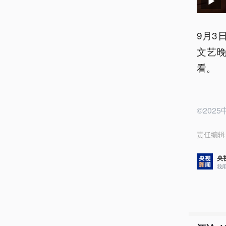
9月3
文艺
看。
©20
责任编辑
央
我