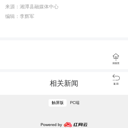
P
E
a
来源：湘潭县融媒体中心
l
n
y
编辑：李辉军
a
t
y
e
r
f

回首页
u
l

相关新闻
返 回
l
s
触屏版
PC端
c
r
Powered by