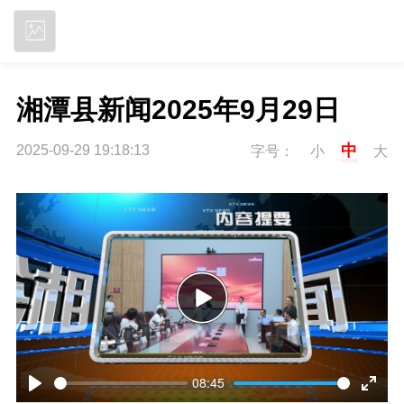
立即下载
湘潭县新闻2025年9月29日
中
2025-09-29 19:18:13
字号：
小
大
P
l
08:45