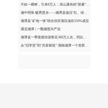
不砍一棵树，引来8万人：深山瀑布的“留量”之道
湘中明珠 毓秀莲乡——湘潭县做活“红、绿、古、特”文旅融合文章
湘潭县“矿地一体”组合供应项目溢价250%成交
遇见湘潭 | 一颗湘莲兴产业
湘潭县一季度接待游客近300万人次，同比增长16.41%
从“旧学堂”到“共富枢纽” 湖南湘潭一个党群服务中心的“云端”转型