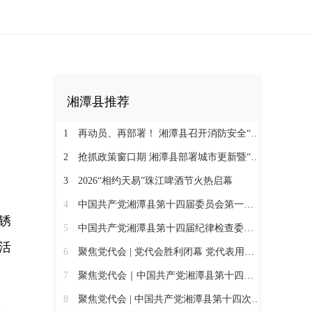
湘潭县推荐
1
再动员、再部署！ 湘潭县召开消防安全“十大重点攻坚”行动工作推进会
2
抢抓政策窗口期 湘潭县部署城市更新暨“六张网”争资争项工作
3
2026“相约天易”珠江啤酒节火热启幕
4
中国共产党湘潭县第十四届委员会第一次全体会议举行
锈
5
中国共产党湘潭县第十四届纪律检查委员会第一次全体会议召开
活
6
聚焦党代会 | 党代会胜利闭幕 党代表用实干书写“初心答卷”
7
聚焦党代会｜中国共产党湘潭县第十四次代表大会胜利闭幕
8
聚焦党代会 | 中国共产党湘潭县第十四次代表大会举行第三次全体代表会议