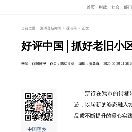
首页
时政
社会
部门
当前位置:
湘潭县新闻网
>
莲芯茶
>
正文
好评中国│抓好老旧小
来源：益阳日报
作者：陈徐文倩
编辑：黄希群
2025-09-29 21:58:2
穿行在我市的街巷
迹，以崭新的姿态融入
品质不断提升的暖心实
中国莲乡