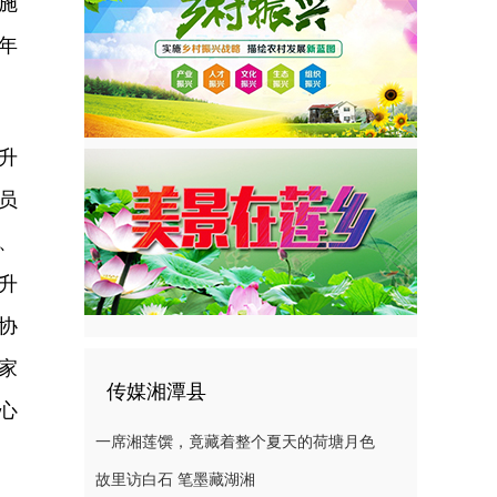
施
年
升
员
、
升
协
家
传媒湘潭县
心
一席湘莲馔，竟藏着整个夏天的荷塘月色
故里访白石 笔墨藏湖湘