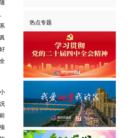
随
、
热点专题
系
真
好
全
小
况
前
项