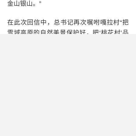
金山银山。”
在此次回信中，总书记再次嘱咐嘎拉村“把
雪域高原的自然美景保护好，把‘桃花村’品
牌擦得更亮”。
6月30日，中共中央政治局就健全落实中央
八项规定精神、纠治“四风”长效机制进行第
二十一次集体学习。
今年3月，党中央决定，自2025年全国两会
后至7月在全党开展深入贯彻中央八项规定
精神学习教育。这次学习教育，是习近平总
书记亲自点题、亲自部署的一项重要工作，