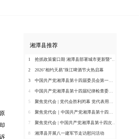
湘潭县推荐
1
抢抓政策窗口期 湘潭县部署城市更新暨“六张网”争资争项工作
2
2026“相约天易”珠江啤酒节火热启幕
3
中国共产党湘潭县第十四届委员会第一次全体会议举行
4
中国共产党湘潭县第十四届纪律检查委员会第一次全体会议召开
5
聚焦党代会 | 党代会胜利闭幕 党代表用实干书写“初心答卷”
6
聚焦党代会｜中国共产党湘潭县第十四次代表大会胜利闭幕
原
7
聚焦党代会 | 中国共产党湘潭县第十四次代表大会举行第三次全体代表会议
却
8
湘潭县开展八一建军节走访慰问活动
诉