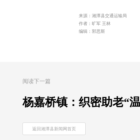
来源：湘潭县交通运输局
作者：旷军 王林
编辑：郭思斯
阅读下一篇
杨嘉桥镇：织密助老“
返回湘潭县新闻网首页