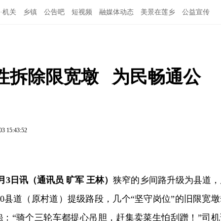
·机关
乡镇
公告吧
短视频
融媒体动态
美景在莲乡
公益宣传
拆除限宽墩   为民畅通公
03 15:43:52
月3日讯（通讯员 旷军 王林）
狭窄的乡间路升级为县道，
10县道（原村道）提级路段，几个“坚守岗位”的旧限宽墩
怨：“骑个三轮车都提心吊胆，赶集卖菜生怕刮蹭！”司机