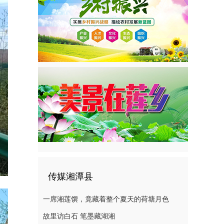
传媒湘潭县
一席湘莲馔，竟藏着整个夏天的荷塘月色
故里访白石 笔墨藏湖湘