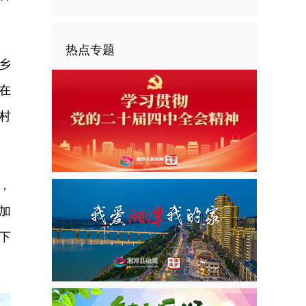
热点专题
乡
在
村
，
加
下