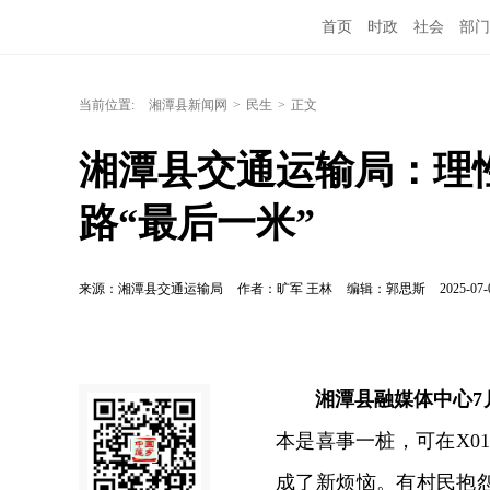
首页
时政
社会
部门
当前位置:
湘潭县新闻网
>
民生
>
正文
湘潭县交通运输局：理性
路“最后一米”
来源：湘潭县交通运输局
作者：旷军 王林
编辑：郭思斯
2025-07-
湘潭县融媒体中心7
本是喜事一桩，可在X0
成了新烦恼。有村民抱