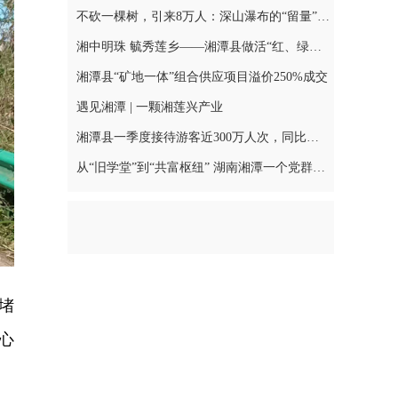
不砍一棵树，引来8万人：深山瀑布的“留量”之道
湘中明珠 毓秀莲乡——湘潭县做活“红、绿、古、特”文旅融合文章
湘潭县“矿地一体”组合供应项目溢价250%成交
遇见湘潭 | 一颗湘莲兴产业
湘潭县一季度接待游客近300万人次，同比增长16.41%
从“旧学堂”到“共富枢纽” 湖南湘潭一个党群服务中心的“云端”转型
堵
心