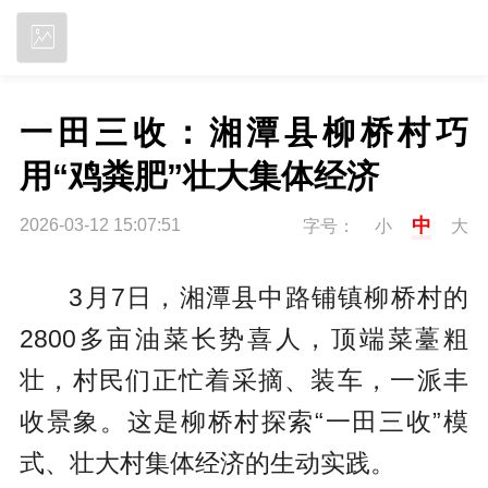
立即下载
一田三收：湘潭县柳桥村巧
用“鸡粪肥”壮大集体经济
中
2026-03-12 15:07:51
字号：
小
大
3月7日，湘潭县中路铺镇柳桥村的
2800多亩油菜长势喜人，顶端菜薹粗
壮，村民们正忙着采摘、装车，一派丰
收景象。这是柳桥村探索“一田三收”模
式、壮大村集体经济的生动实践。