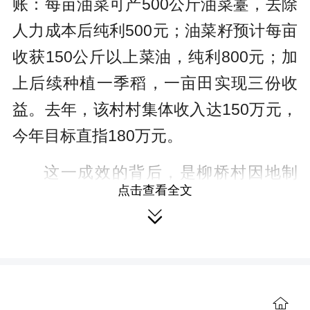
账：每亩油菜可产500公斤油菜薹，去除
人力成本后纯利500元；油菜籽预计每亩
收获150公斤以上菜油，纯利800元；加
上后续种植一季稻，一亩田实现三份收
益。去年，该村村集体收入达150万元，
今年目标直指180万元。
这一成效的背后，是柳桥村因地制
点击查看全文
宜、变废为宝的创新实践。去年10月底

播种油菜后，村里在中路铺镇农综中心
牵线搭桥下，发挥家禽特色产业龙头企
业联农带农效应，帮助村集体经济合作
社和种植主体，利用立华牧业和万盛园
