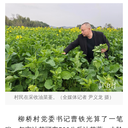
村民在采收油菜薹。（全媒体记者 尹义龙 摄）
柳桥村党委书记曹铁光算了一笔