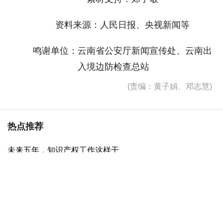
资料来源：人民日报、央视新闻等
鸣谢单位：云南省公安厅新闻宣传处、云南出
入境边防检查总站
(责编：黄子娟、邓志慧)
热点推荐
未来五年，知识产权工作这样干
人民日报客户端
4天前
这样的保研辅导，是“馅饼”还是“陷阱”？
人民网－人民日报