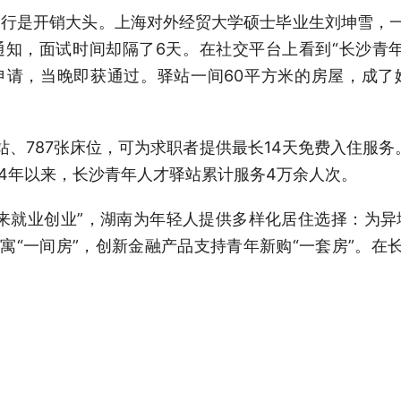
是开销大头。上海对外经贸大学硕士毕业生刘坤雪，一
知，面试时间却隔了6天。在社交平台上看到“长沙青
申请，当晚即获通过。驿站一间60平方米的房屋，成了
、787张床位，可为求职者提供最长14天免费入住服务
24年以来，长沙青年人才驿站累计服务4万余人次。
就业创业”，湖南为年轻人提供多样化居住选择：为异
公寓“一间房”，创新金融产品支持青年新购“一套房”。在
科技有限公司，去年搬至马栏山视频文创产业园的孵
伴们则住在一路之隔的商业小区，走路上下班，每月租金人
’。”公司负责人连战说。