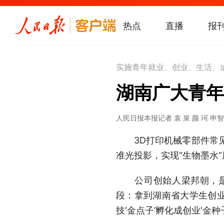
热点
直播
报
实施青年就业、创业、生活、
湖南广大青年
人民日报
本报记者 袁 泉 颜 珂 申
3D打印机械零部件常见，
准光投影，实现“生物墨水
公司创始人梁邦朝，是湖
段：拿到湖南省大学生创业
技‘金点子’孵化成创业‘金