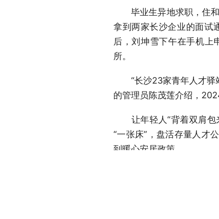
毕业生异地求职，住和行
拿到两家长沙企业的面试通
后，刘坤雪下午在手机上
所。
“长沙23家青年人才驿站
的管理员陈茂莲介绍，20
让年轻人“背着双肩包来
“一张床”，盘活存量人才
到暖心安居政策。
主营游戏开发的长沙数彼
只有之前的1/4，创业伙
叫‘低成本创业、高品质生活