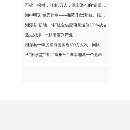
不砍一棵树，引来8万人：深山瀑布的“留量”之道
湘中明珠 毓秀莲乡——湘潭县做活“红、绿、古、特”文旅融合文章
湘潭县“矿地一体”组合供应项目溢价250%成交
遇见湘潭 | 一颗湘莲兴产业
湘潭县一季度接待游客近300万人次，同比增长16.41%
从“旧学堂”到“共富枢纽” 湖南湘潭一个党群服务中心的“云端”转型