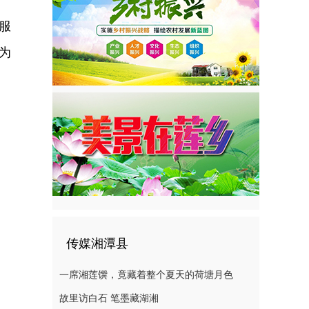
服
为
传媒湘潭县
一席湘莲馔，竟藏着整个夏天的荷塘月色
故里访白石 笔墨藏湖湘