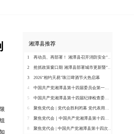
创
湘潭县推荐
1
再动员、再部署！ 湘潭县召开消防安全“十大重点攻坚”行动工作推进会
2
抢抓政策窗口期 湘潭县部署城市更新暨“六张网”争资争项工作
3
2026“相约天易”珠江啤酒节火热启幕
4
中国共产党湘潭县第十四届委员会第一次全体会议举行
5
中国共产党湘潭县第十四届纪律检查委员会第一次全体会议召开
6
聚焦党代会 | 党代会胜利闭幕 党代表用实干书写“初心答卷”
限
7
聚焦党代会｜中国共产党湘潭县第十四次代表大会胜利闭幕
组
8
聚焦党代会 | 中国共产党湘潭县第十四次代表大会举行第三次全体代表会议
知