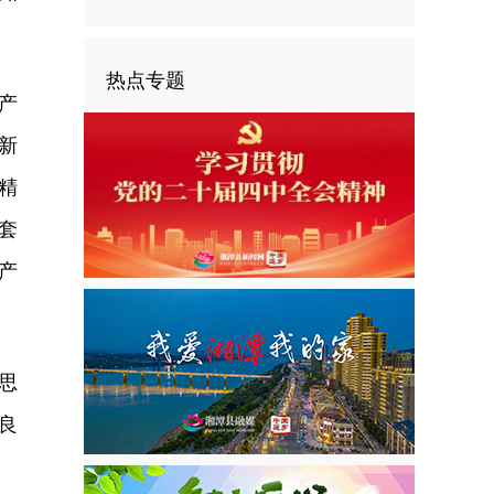
热点专题
产
新
精
套
产
思
良