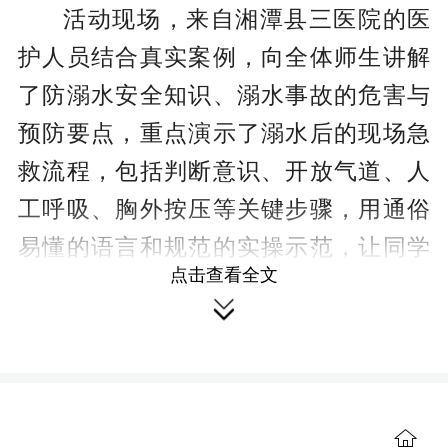
活动现场，来自湘潭县三医院的医
护人员结合真实案例，向全体师生讲解
了防溺水安全知识、溺水事故的危害与
预防要点，重点演示了溺水后的现场急
救流程，包括判断意识、开放气道、人
工呼吸、胸外按压等关键步骤，用通俗
易懂的语言和规范的实操示范，让同学
点击查看全文
们直观掌握了心肺复苏的操作要领。现

场的同学们认真聆听、专注观看，不少
同学在互动环节中主动提问，学习氛围
十分浓厚。
