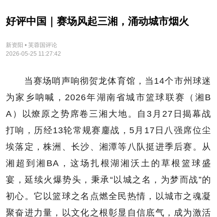
好评中国｜赛场风起三湘，涌动城市烟火
新资阳 • 芙蓉国评论
2026-05-25 11:27:42
当赛场哨声响彻贺龙体育馆，当14个市州球迷
为家乡呐喊，2026年湖南省城市篮球联赛（湘B
A）以燎原之势席卷三湘大地。自3月27日揭幕战
打响，历经13轮常规赛鏖战，5月17日八强席位尘
埃落定，株洲、长沙、湘潭等八队挺进季后赛。从
湘超到湘BA，这场扎根湖湘沃土的草根篮球盛
宴，延续火爆势头，秉承“以城之名，为梦而战”的
初心。它以篮球之名点燃全民热情，以城市之魂凝
聚奋进力量，以文化之根彰显自信底气，成为激活